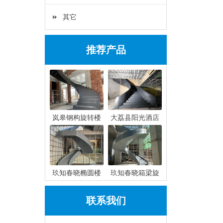
其它
推荐产品
岚皋钢构旋转楼
大荔县阳光酒店
玖知春晓椭圆楼
玖知春晓箱梁旋
联系我们