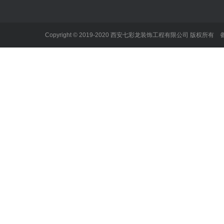
螺旋钢楼梯
铁艺护栏,扶手
精品卷帘门
铁艺围栏
铁艺楼梯护栏
铝艺产品
Copyright © 2019-2020 西安七彩龙装饰工程有限公司 版权所有
铁艺大门
锌钢围栏、护栏
不锈钢防护